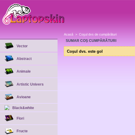
Acasă
>
Coşul dvs de cumpărături
SUMAR COŞ CUMPĂRĂTURI
Vector
Coşul dvs. este gol
Abstract
Animale
Artistic Univers
Avioane
Black&white
Flori
Fructe