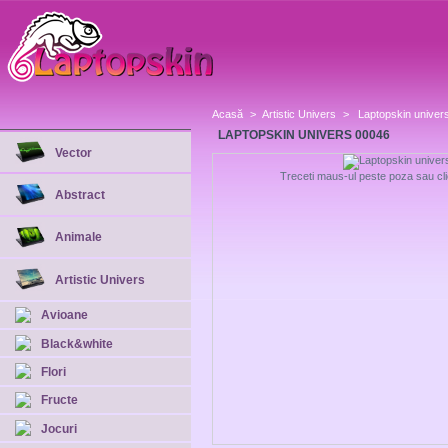
Acasă
>
Artistic Univers
>
Laptopskin univer
LAPTOPSKIN UNIVERS 00046
Vector
Treceti maus-ul peste poza sau cli
Abstract
Animale
Artistic Univers
Avioane
Black&white
Flori
Fructe
Jocuri