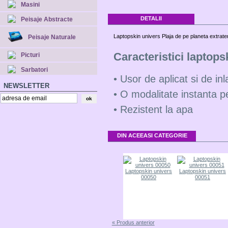
Masini
DETALII
Peisaje Abstracte
Laptopskin univers Plaja de pe planeta extrate
Peisaje Naturale
Picturi
Sarbatori
NEWSLETTER
DIN ACEEASI CATEGORIE
vers
Laptopskin univers
Laptopskin univers
Laptopskin univers
Laptopskin univers
00048
00049
00050
00051
« Produs anterior