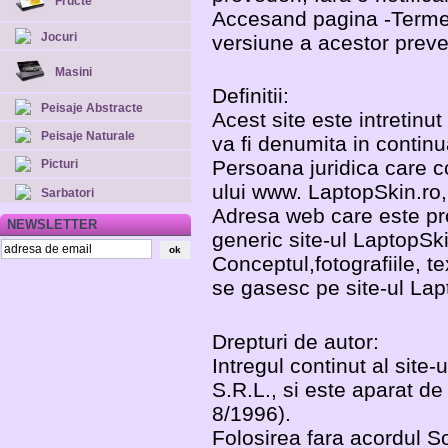
Fructe
Accesand pagina -Termeni
Jocuri
versiune a acestor preve
Masini
Definitii:
Peisaje Abstracte
Acest site este intretinu
Peisaje Naturale
va fi denumita in continu
Persoana juridica care c
Picturi
ului www. LaptopSkin.ro,
Sarbatori
Adresa web care este pro
NEWSLETTER
generic site-ul LaptopSki
Conceptul,fotografiile, te
se gasesc pe site-ul Lapt
Drepturi de autor:
Intregul continut al site
S.R.L., si este aparat de
8/1996).
Folosirea fara acordul S