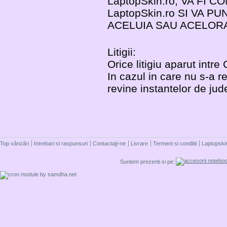
LaptopSkin.ro, VA FI
LaptopSkin.ro SI VA 
ACELUIA SAU ACELORA
Litigii:
Orice litigiu aparut intre
In cazul in care nu s-a r
revine instantelor de ju
Top vânzări
Intrebari si raspunsuri
Contactaţi-ne
Livrare
Termeni si conditii
Laptopski
Suntem prezenti si pe: