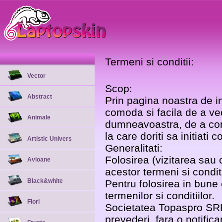
Termeni si conditii:
Vector
Scop:
Abstract
Prin pagina noastra de in
comoda si facila de a ved
Animale
dumneavoastra, de a coma
la care doriti sa initia
Artistic Univers
Generalitati:
Folosirea (vizitarea sau
Avioane
acestor termeni si conditi
Black&white
Pentru folosirea in bune 
termenilor si conditiilor.
Flori
Societatea Topaspro SRL 
prevederi, fara o notifica